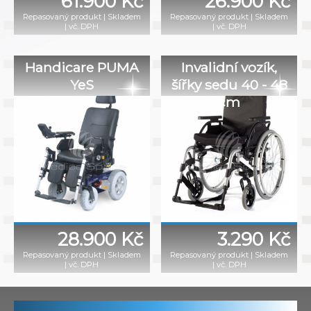
61.900 Kč
26.900 Kč
Repasovaný produkt
|
Skladem
Repasovaný produkt
|
Skladem
|
vč. DPH
|
vč. DPH
Handicare PUMA
Invalidní vozík,
YeS
šířky sedu 40 - 48
cm
28.900 Kč
3.290 Kč
Repasovaný produkt
|
Skladem
Repasovaný produkt
|
Skladem
|
vč. DPH
|
vč. DPH