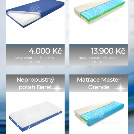
4.000 Kč
13.900 Kč
Nový produkt
|
Skladem
|
Nový produkt
|
Skladem
|
vč. DPH
vč. DPH
Nepropustný
Matrace Master
potah Baret
Grande