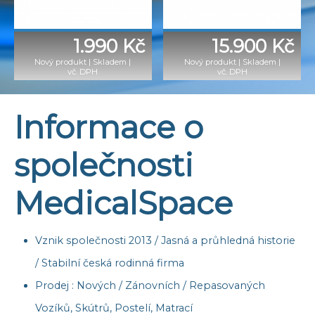
1.990 Kč
15.900 Kč
Nový produkt
|
Skladem
|
Nový produkt
|
Skladem
|
vč. DPH
vč. DPH
Informace o
společnosti
MedicalSpace
Vznik společnosti 2013 / Jasná a průhledná historie
/ Stabilní česká rodinná firma
Prodej : Nových / Zánovních / Repasovaných
Vozíků, Skútrů, Postelí, Matrací