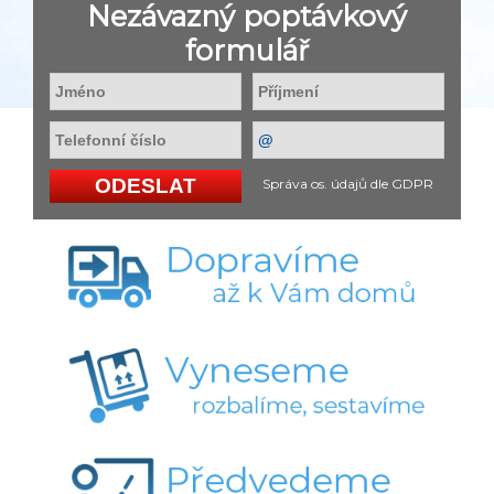
Nezávazný poptávkový
formulář
Správa os. údajů dle GDPR