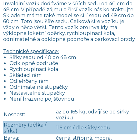
Invaldiní vozík dodáváme v šířích sedu od 40 cm do
48 cm. V případě zájmu o širší vozík nás kontaktujte.
Skladem máme také model se šíří sedu od 49 cm do
60 cm. Toto jsou šíře sedu. Celková šíře vozíku je
vždy o něco větší. Tento vozík pro invalidy má
výklopné loketní opěrky, rychloupínací kola,
odnímatelné a odklopné podnože a parkovací brzdy.
Technické specifikace:
Šířky sedu od 40 do 48 cm
Odklopné područe
Rychloupínací kola
Skládací rám
Odlehčený rám
Odnímatelné stupačky
Nastavitelné stupačky
Není hrazeno pojišťovnou
až do 165 kg, odvíjí se od šířky
Nosnost:
vozíku
Rozměry (délka /
115 cm / dle šířky sedu
šířka):
Barva:
černá, stříbrná, modrá,