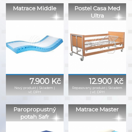
Matrace Middle
Postel Casa Med
Ultra
7.900 Kč
12.900 Kč
Nový produkt
|
Skladem
|
Repasovaný produkt
|
Skladem
vč. DPH
|
vč. DPH
Paropropustný
Matrace Master
potah Safr