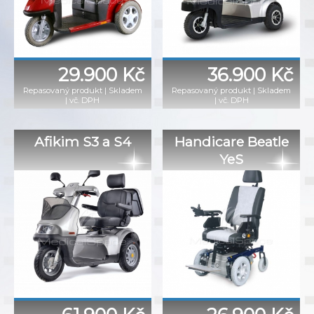
29.900 Kč
36.900 Kč
Repasovaný produkt
|
Skladem
Repasovaný produkt
|
Skladem
|
vč. DPH
|
vč. DPH
Afikim S3 a S4
Handicare Beatle
YeS