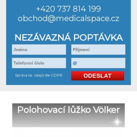
+420 737 814 199
obchod@medicalspace.cz
NEZÁVAZNÁ POPTÁVKA
Správa os. údajů dle GDPR
Polohovací lůžko Völker