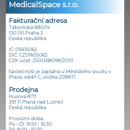
MedicalSpace s.r.o.
Fakturační adresa
Táboritská 880/14
130 00 Praha 3
Česká republika
IČ: 01605062
DIČ: CZ01605062
CZK účet: 2501268098/2010
Společnost je zapsána u Městského soudu v
Praze, oddíl C, vložka 208871.
Prodejna
Husova 877
391 11 Planá nad Lužnicí
Česká republika
Provozní doba:
Po - Čt: 9:00 - 16:30
Pá: 9:00 - 15:00