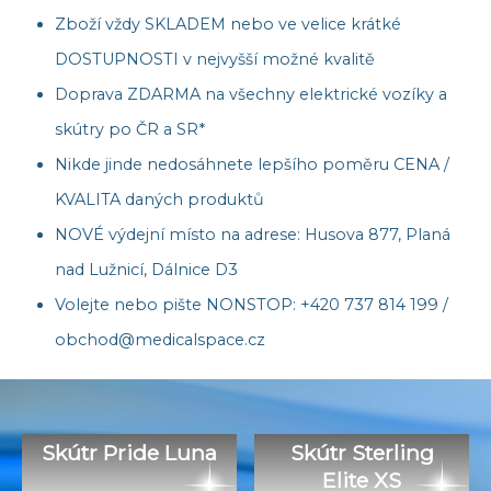
Zboží vždy SKLADEM nebo ve velice krátké
DOSTUPNOSTI v nejvyšší možné kvalitě
Doprava ZDARMA na všechny elektrické vozíky a
skútry po ČR a SR*
Nikde jinde nedosáhnete lepšího poměru CENA /
KVALITA daných produktů
NOVÉ výdejní místo na adrese: Husova 877, Planá
nad Lužnicí, Dálnice D3
Volejte nebo pište NONSTOP:
+420 737 814 199
/
obchod@medicalspace.cz
Skútr Pride Luna
Skútr Sterling
Elite XS