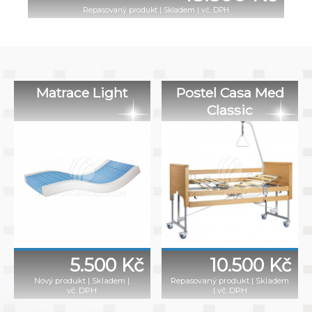
Repasovaný produkt
|
Skladem | vč. DPH
Matrace Light
Postel Casa Med
Classic
5.500 Kč
10.500 Kč
Nový produkt
|
Skladem
|
Repasovaný produkt
|
Skladem
vč. DPH
|
vč. DPH