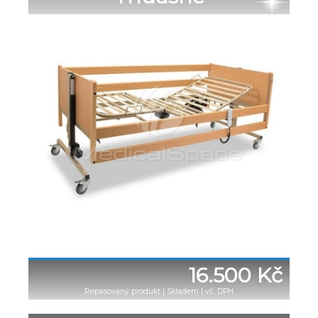
16.500 Kč
Repasovaný produkt
|
Skladem | vč. DPH