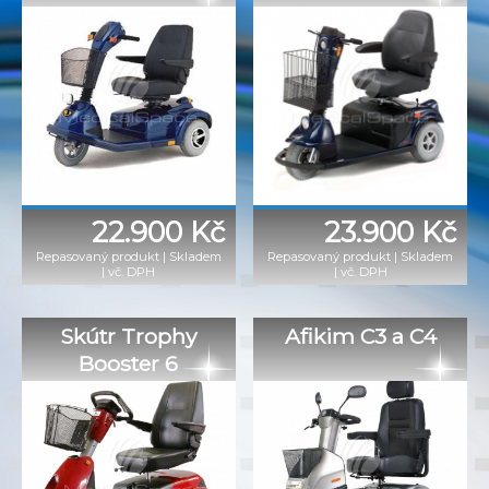
22.900 Kč
23.900 Kč
Repasovaný produkt
|
Skladem
Repasovaný produkt
|
Skladem
|
vč. DPH
|
vč. DPH
Skútr Trophy
Afikim C3 a C4
Booster 6