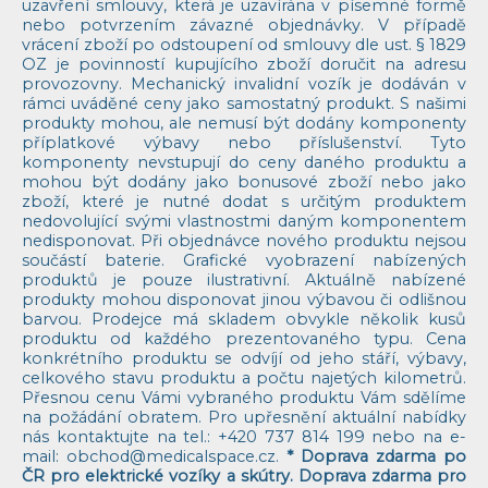
uzavření smlouvy, která je uzavírána v písemné formě
nebo potvrzením závazné objednávky. V případě
vrácení zboží po odstoupení od smlouvy dle ust. § 1829
OZ je povinností kupujícího zboží doručit na adresu
provozovny. Mechanický invalidní vozík je dodáván v
rámci uváděné ceny jako samostatný produkt. S našimi
produkty mohou, ale nemusí být dodány komponenty
příplatkové výbavy nebo příslušenství. Tyto
komponenty nevstupují do ceny daného produktu a
mohou být dodány jako bonusové zboží nebo jako
zboží, které je nutné dodat s určitým produktem
nedovolující svými vlastnostmi daným komponentem
nedisponovat. Při objednávce nového produktu nejsou
součástí baterie. Grafické vyobrazení nabízených
produktů je pouze ilustrativní. Aktuálně nabízené
produkty mohou disponovat jinou výbavou či odlišnou
barvou. Prodejce má skladem obvykle několik kusů
produktu od každého prezentovaného typu. Cena
konkrétního produktu se odvíjí od jeho stáří, výbavy,
celkového stavu produktu a počtu najetých kilometrů.
Přesnou cenu Vámi vybraného produktu Vám sdělíme
na požádání obratem. Pro upřesnění aktuální nabídky
nás kontaktujte na tel.:
+420 737 814 199
nebo na e-
mail:
obchod@medicalspace.cz
.
* Doprava zdarma po
ČR pro elektrické vozíky a skútry. Doprava zdarma pro