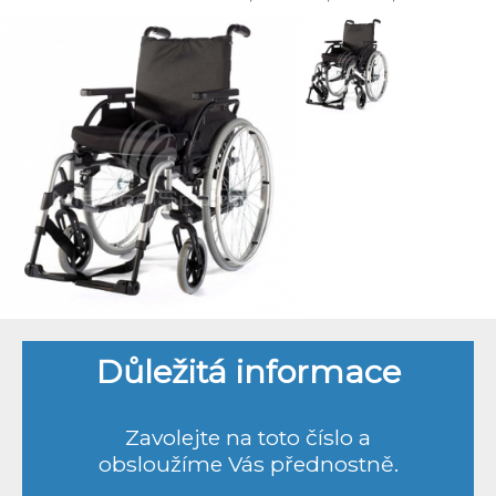
Důležitá informace
Zavolejte na toto číslo a
obsloužíme Vás přednostně.