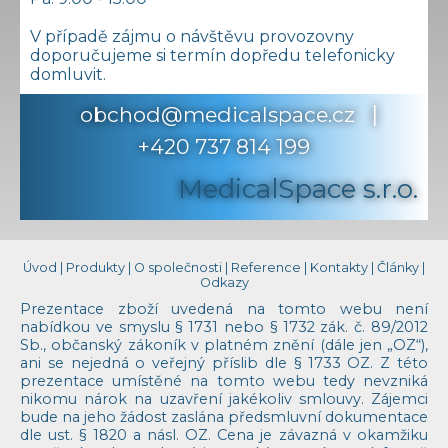
V případě zájmu o návštěvu provozovny
doporučujeme si termín dopředu telefonicky
domluvit.
|
obchod@medicalspace.cz
+420 737 814 199
MedicalSpace s.r.o.
Úvod
|
Produkty
|
O společnosti
|
Reference
|
Kontakty
|
Články
|
Odkazy
Prezentace zboží uvedená na tomto webu není
nabídkou ve smyslu § 1731 nebo § 1732 zák. č. 89/2012
Sb., občanský zákoník v platném znění (dále jen „OZ“),
ani se nejedná o veřejný příslib dle § 1733 OZ. Z této
prezentace umístěné na tomto webu tedy nevzniká
nikomu nárok na uzavření jakékoliv smlouvy. Zájemci
bude na jeho žádost zaslána předsmluvní dokumentace
dle ust. § 1820 a násl. OZ. Cena je závazná v okamžiku