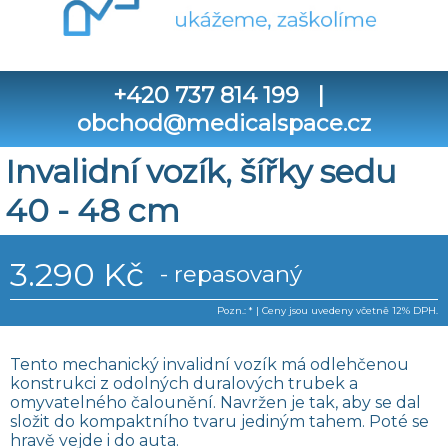
+420 737 814 199
|
obchod@medicalspace.cz
Invalidní vozík, šířky sedu
40 - 48 cm
3.290 Kč
- repasovaný
Pozn.: * | Ceny jsou uvedeny včetně 12% DPH.
Tento mechanický invalidní vozík má odlehčenou
konstrukci z odolných duralových trubek a
omyvatelného čalounění. Navržen je tak, aby se dal
složit do kompaktního tvaru jediným tahem. Poté se
hravě vejde i do auta.